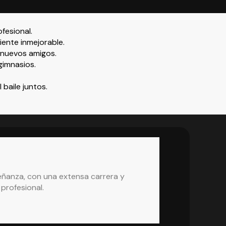
fesional.
iente inmejorable.
 nuevos amigos.
gimnasios.
 baile juntos.
eñanza, con una extensa carrera y
Somos la únic
 profesional.