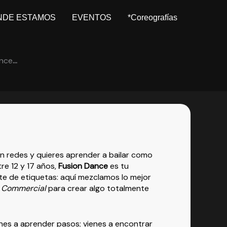
NDE ESTAMOS
EVENTOS
*Coreografías
ance
…
en redes y quieres aprender a bailar como
tre 12 y 17 años,
Fusion Dance
es tu
ate de etiquetas: aquí mezclamos lo mejor
l
Commercial
para crear algo totalmente
enes a aprender pasos; vienes a encontrar