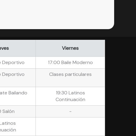
eves
Viernes
e Deportivo
17:00 Baile Moderno
e Deportivo
Clases particulares
ate Bailando
19:30 Latinos
Continuación
 Salón
-
Latinos
nuación