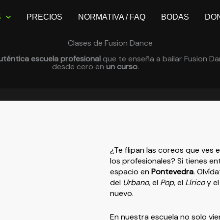
S
PRECIOS
NORMATIVA / FAQ
BODAS
DO
Clases de Fusion Dance
uténtica escuela profesional
que te enseña a bailar Fusion D
desde cero en
un curso
.
¿Te flipan las coreos que ves 
los profesionales? Si tienes en
espacio en
Pontevedra
. Olvíd
del
Urbano
, el
Pop
, el
Lírico
y e
nuevo.
En nuestra escuela no solo vi