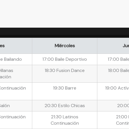
es
Miércoles
Ju
te Bailando
17:00 Baile Deportivo
17:00 Bail
illanas
18:30 Fusion Dance
18:00 Bail
ación
Continuación
19:30 Barre
19:00 Actív
Salón
20:30 Estilo Chicas
20:00
Continuación
21:30 Latinos
21:00 
Continuación
Conti