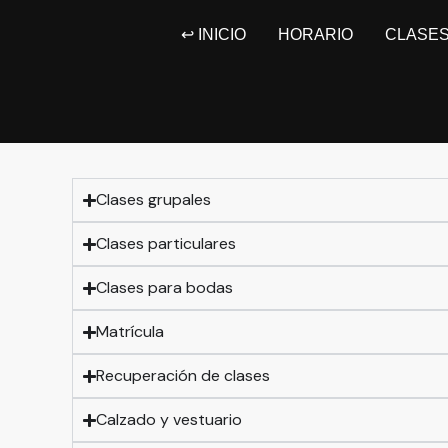
Ir
al
↩︎ INICIO
HORARIO
CLASE
contenido
Clases grupales
Clases particulares
Clases para bodas
Matrícula
Recuperación de clases
Calzado y vestuario